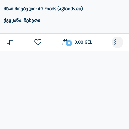
მწარმოებელი: AG Foods (agfoods.eu)
ქვეყანა:
ჩეხეთი
0.00 GEL
შემადგენლობა:
0
- უცხიმო რძის ფხვნილი;
- შაქარი;
- ენერგეტიკული ღირებულება: 1860 კჯ / 444,4 კკალ
- ცხიმები: 13 გრ;
- ნახშირწყლები: 75 გ.;
- ცილა: 7 გ
- მარილი: 0,5გრ
- ალერგენი: შეიცავს რძეს